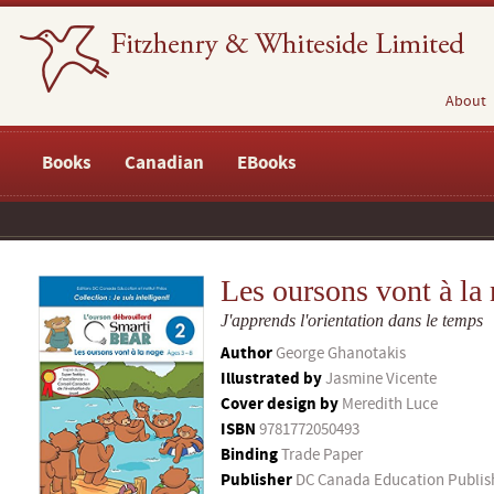
About
Books
Canadian
EBooks
Les oursons vont à la
J'apprends l'orientation dans le temps
Author
George Ghanotakis
Illustrated by
Jasmine Vicente
Cover design by
Meredith Luce
ISBN
9781772050493
Binding
Trade Paper
Publisher
DC Canada Education Publis